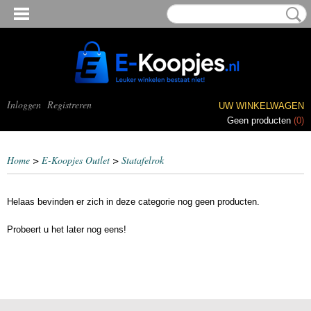
Inloggen
Registreren
UW WINKELWAGEN
Geen producten
(0)
Home
>
E-Koopjes Outlet
>
Statafelrok
Helaas bevinden er zich in deze categorie nog geen producten.
Probeert u het later nog eens!